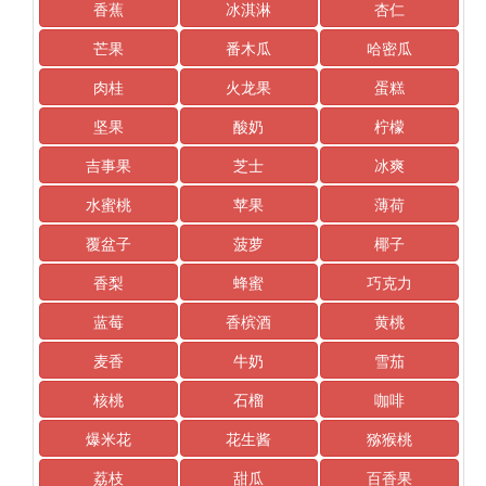
香蕉
冰淇淋
杏仁
芒果
番木瓜
哈密瓜
肉桂
火龙果
蛋糕
坚果
酸奶
柠檬
吉事果
芝士
冰爽
水蜜桃
苹果
薄荷
覆盆子
菠萝
椰子
香梨
蜂蜜
巧克力
蓝莓
香槟酒
黄桃
麦香
牛奶
雪茄
核桃
石榴
咖啡
爆米花
花生酱
猕猴桃
荔枝
甜瓜
百香果