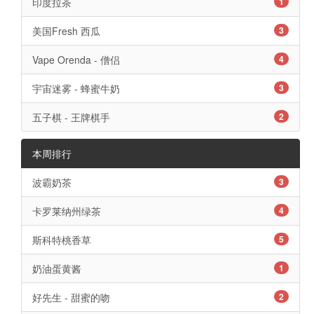
印度拉茶
1
美国Fresh 西瓜
3
Vape Orenda - 僧侣
4
宇宙迷雾 - 蜂蜜牛奶
3
五子棋 - 王牌棋手
2
本周排行
波霸奶茶
3
卡罗莱纳州绿茶
4
斯科特桃香草
5
奶油蛋黄酱
1
好先生 - 甜蜜的吻
2