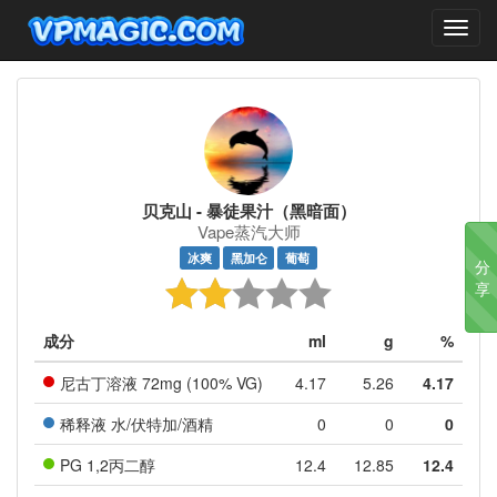
Toggl
navig
贝克山 - 暴徒果汁（黑暗面）
Vape蒸汽大师
冰爽
黑加仑
葡萄
分
享
成分
ml
g
%
尼古丁溶液
72mg (100% VG)
4.17
5.26
4.17
稀释液 水/伏特加/酒精
0
0
0
PG 1,2丙二醇
12.4
12.85
12.4