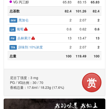
VG 丙三醇
65.83
83.15
65.83
总基数
82.4
101.26
82.4
黑加仑
2
2.07
2
INW
葡萄
0.6
0.62
0.6
LA
丛林果汁
13
13.47
13
FW
凉味剂 10%浓度
2
2.07
2
TFA
总量
100
119.49
100
尼古丁强度：3 mg
赏
PG / VG比例：30 / 70
香精总量：17.6ml / 18.23g (17.6%)