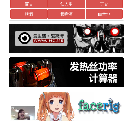
茴香
仙人掌
丁香
啤酒
根啤酒
白兰地