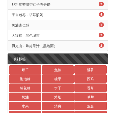
尼科莱芳津杏仁卡布奇诺
2
宇宙迷雾 - 草莓酸奶
5
奶油杏仁酥
1
大猩猩 - 黑色城市
2
贝克山 - 暴徒果汁（黑暗面）
2
口味标签
烟草
焦糖
醇香
泡泡糖
糖果
西瓜
棉花糖
饼干
香草
奶油
烤烟
草莓
水果
清爽
混合