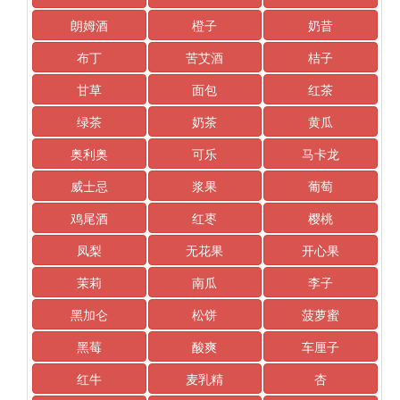
朗姆酒
橙子
奶昔
布丁
苦艾酒
桔子
甘草
面包
红茶
绿茶
奶茶
黄瓜
奥利奥
可乐
马卡龙
威士忌
浆果
葡萄
鸡尾酒
红枣
樱桃
凤梨
无花果
开心果
茉莉
南瓜
李子
黑加仑
松饼
菠萝蜜
黑莓
酸爽
车厘子
红牛
麦乳精
杏